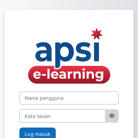
Langkau ke kandungan utama
Log masuk ke Au
Nama pengguna
Kata laluan
Log masuk